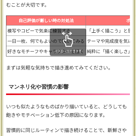
むことが大切です。
自己評価が厳しい時の対処法
ポイ
模写やコピーで気楽に練習する
「上手く描こう」と思
一日一枚、何でもよいので描いてみる
テーマや完成度を気に
好きなモチーフやキャラクターを描く
純粋に「描く楽しさ」
スクロールできます
まずは気軽な気持ちで描き進めてみてください。
マンネリ化や習慣の影響
いつも似たようなものばかり描いていると、どうしても
飽きやモチベーション低下の原因になります。
習慣的に同じルーティンで描き続けることで、新鮮さや