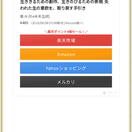
生ききるための創作、生きのびるための表現: 失
われた生の意欲を、取り戻す手引き
著:AI (the未来生成)
¥480
（2026/08/08 03:08時点 | Amazon調べ）
＼楽天ポイント4倍セール！／
楽天市場
Amazon
Yahooショッピング
メルカリ
ポチップ