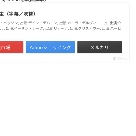
主（字幕／吹替）
ック・ベッソン, 出演:デイン・デハーン, 出演:カーラ・デルヴィーニュ, 出演:ク
, 出演:イーサン・ホーク, 出演:リアーナ, 出演:クリス・ウー, 出演:ハービ
天市場
Yahooショッピング
メルカリ
ポチップ