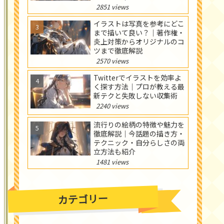
ンの現場で知っておきたい線
2851 views
引きと回避策
イラストは写真を参考にどこ
まで描いて良い？｜著作権・
炎上対策からオリジナルのコ
ツまで徹底解説
2570 views
Twitterでイラストを効率よ
く探す方法｜プロが教える最
新テクと失敗しない収集術
2240 views
流行りの絵柄の特徴や魅力を
徹底解説｜今話題の描き方・
テクニック・自分らしさの両
立方法も紹介
1481 views
カテゴリー