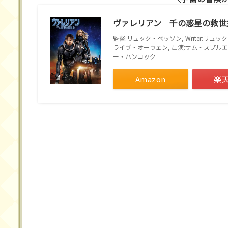
ヴァレリアン 千の惑星の救世
監督:リュック・ベッソン, Writer:リュ
ライヴ・オーウェン, 出演:サム・スプルエル
ー・ハンコック
Amazon
楽