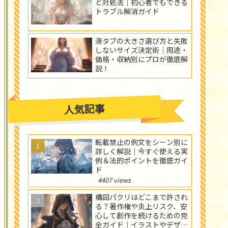
と対処法｜初心者でもできる
トラブル解消ガイド
液タブの大きさ選び方と失敗
しないサイズ決定術｜用途・
価格・収納別にプロが徹底解
説！
人気記事
転載禁止の例文をシーン別に
詳しく解説｜今すぐ使える実
例＆法的ポイントを徹底ガイ
ド
4407 views
構図パクリはどこまで許され
る？著作権や炎上リスク、安
心して創作を続けるための完
全ガイド｜イラストやデザイ