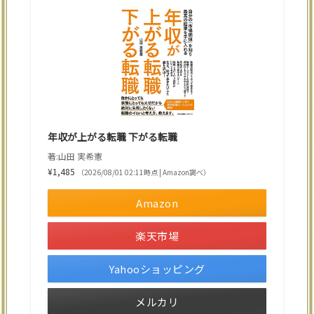
年収が上がる転職 下がる転職
著:山田 実希憲
¥1,485
（2026/08/01 02:11時点 | Amazon調べ）
Amazon
楽天市場
Yahooショッピング
メルカリ